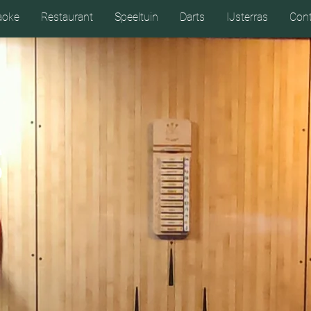
aoke
Restaurant
Speeltuin
Darts
IJsterras
Cont
s