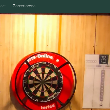
act
Zomertornooi