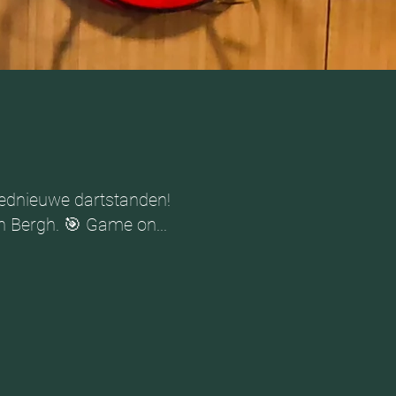
loednieuwe dartstanden!
en Bergh. 🎯 Game on...