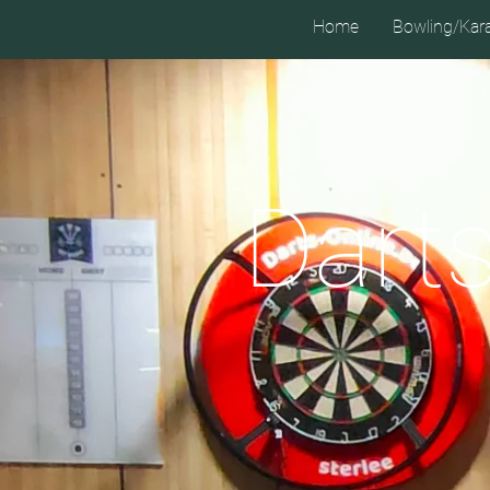
Home
Bowling/Kar
Dart