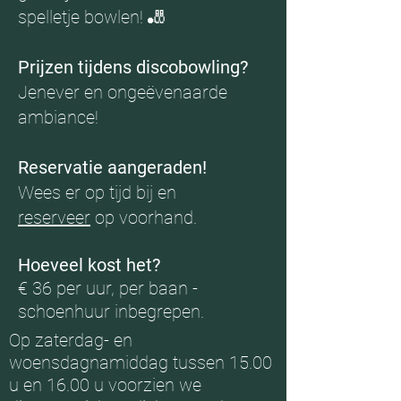
spelletje bowlen! 🎳
Prijzen tijdens discobowling?
Jenever en ongeëvenaarde
ambiance!
Reservatie aangeraden!
Wees er op tijd bij en
reserveer
op voorhand.
Hoeveel kost het?
€ 36 per uur, per baan -
schoenhuur inbegrepen.
Op zaterdag- en
woensdagnamiddag tussen 15.00
u en 16.00 u voorzien we