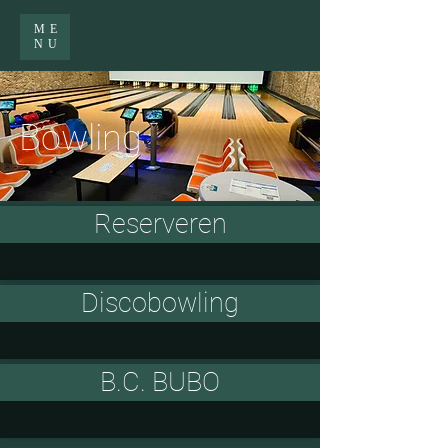
ME
NU
Bowling
Reserveren
Discobowling
B.C. BUBO