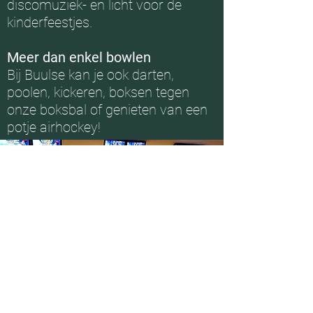
discomuziek- en licht voor de
kinder
feestjes.
Meer dan enkel bowlen
Bij Buulse kan je ook darten,
poolen, kickeren, boksen tegen
onze boksbal of genieten van een
potje airhockey!
Bowlingclub BUBO