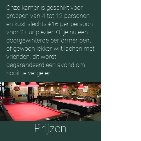
Onze kamer is geschikt voor
groepen van 4 tot 12 personen
en kost slechts €16 per persoon
voor 2 uur plezier. Of je nu een
doorgewinterde performer bent
of gewoon lekker wilt lachen met
vrienden, dit wordt
gegarandeerd een avond om
nooit te vergeten.
Prijzen