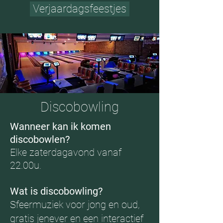
Verjaardagsfeestjes
Discobowling
Wanneer kan ik komen
discobowlen?
Elke zaterdagavond vanaf
22.00u.
Wat is discobowling?
Sfeermuziek voor jong en oud,
gratis jenever en een interactief