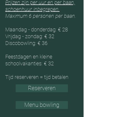
Prijzen zijn per uur en per baan,
schoenhuur inbegrepen.
Maximum 6 personen per baan.
Maandag - donderdag: € 28
Vrijdag - zondag: € 32
Discobowling: € 36
Feestdagen en kleine
schoolvakanties: € 32
Tijd reserveren = tijd betalen
Reserveren
Menu bowling