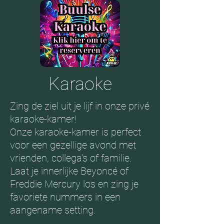
Karaoke
Zing de ziel uit je lijf in onze privé
karaoke-kamer!
Onze karaoke-kamer is perfect
voor een gezellige avond met
vrienden, collega's of familie.
Laat je innerlijke Beyoncé of
Freddie Mercury los en zing je
favoriete nummers in een
aangename setting.