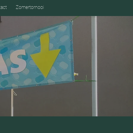
act
Zomertornooi