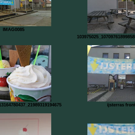
IMAG0085
103975025_10709761899858
13164780437_21989319194675
ijsterras fron