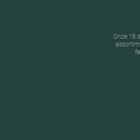
Onze 18 s
assortime
f