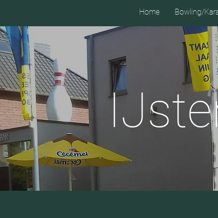
Home
Bowling/Kar
IJste