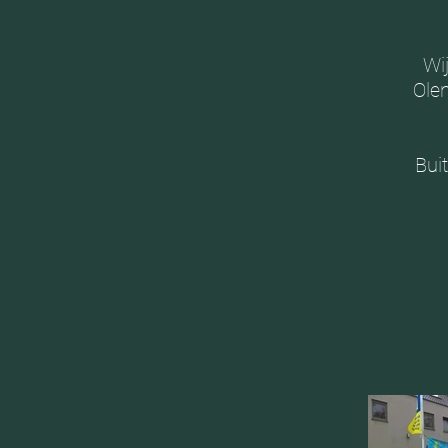
Wi
Olen
Bui