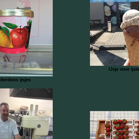
IJsje voor ijst
iterdoos ijsjes