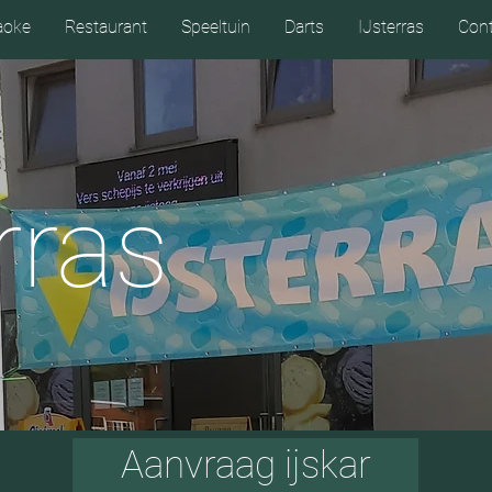
aoke
Restaurant
Speeltuin
Darts
IJsterras
Cont
rras
Aanvraag ijskar