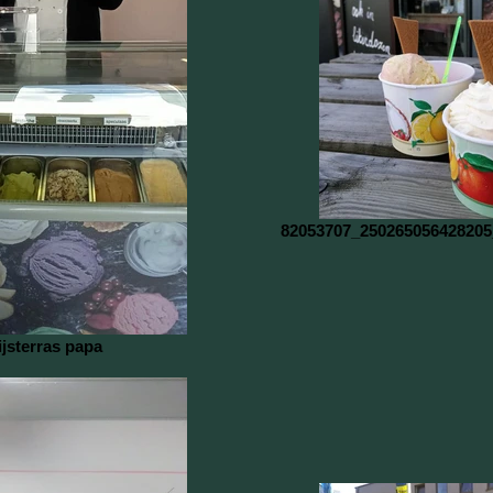
82053707_250265056428205
ijsterras papa