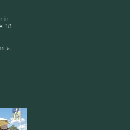
r in
el 18
ille,