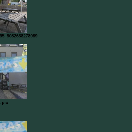
95_9082658278089
t pic