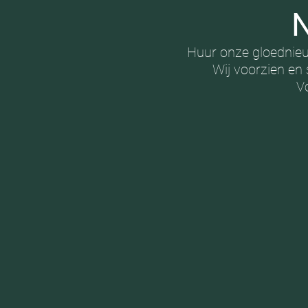
N
​Huur onze gloednieu
Wij voorzien en
V