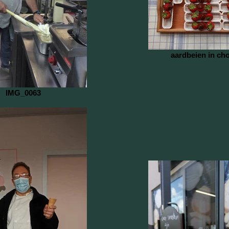
aardbeien in ch
IMG_0063