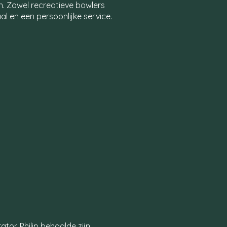
n. Zowel recreatieve bowlers
al en een persoonlijke service.
tor. Philip behaalde zijn