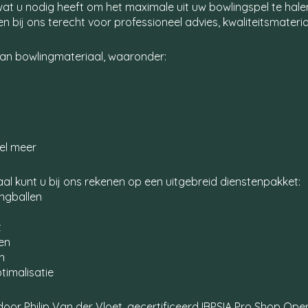
 wat u nodig heeft om het maximale uit uw bowlingspel te hale
n bij ons terecht voor professioneel advies, kwaliteitsmateria
an bowlingmateriaal, waaronder:
el meer
l kunt u bij ons rekenen op een uitgebreid dienstenpakket:
ingballen
t
cen
n
timalisatie
r Philip Van der Vloet, gecertificeerd IBPSIA Pro Shop Opera