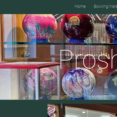
Home
Bowling/Kar
Pros