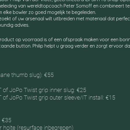
begeleiding van wereldtopcoach Peter Somoff en combineert t
m elke bowler zo goed mogelijk te begeleiden.
oekt of uw arsenaal wilt uitbreiden met materiaal dat perfect a
kundig advies.
product op voorraad is of een afspraak maken voor een bor
aande button. Philip helpt u graag verder en zorgt ervoor dat
thane thumb slug): €55
 of JoPo Twist grip inner slug: €25
 of JoPo Twist grip outer sleeve/IT install: €15
: €35
r holte (resurface inbegrepen)