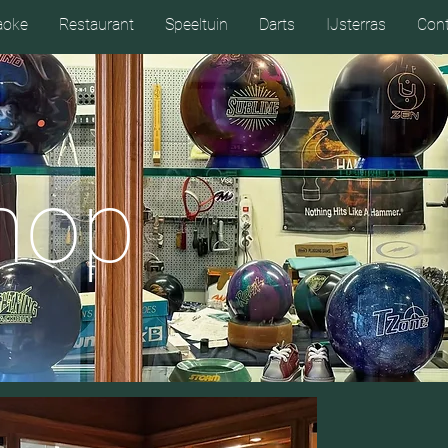
aoke
Restaurant
Speeltuin
Darts
IJsterras
Cont
hop