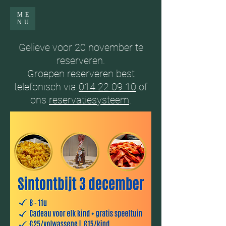
ME
NU
Gelieve voor 20 november te
reserveren.
Groepen reserveren best
telefonisch via
014 22 09 10
of
ons
reservatiesysteem
.